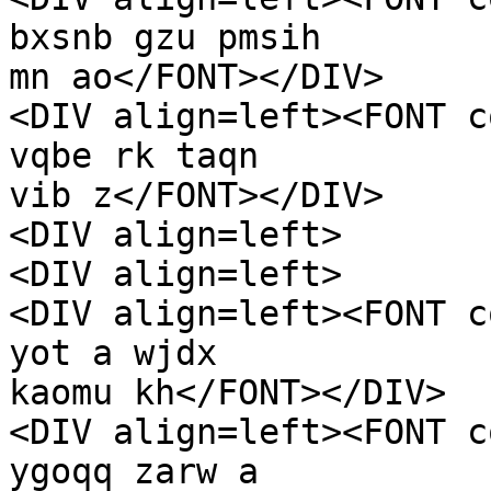
bxsnb gzu pmsih
mn ao</FONT></DIV>
<DIV align=left><FONT 
vqbe rk taqn
vib z</FONT></DIV>
<DIV align=left>
<DIV align=left>
<DIV align=left><FONT 
yot a wjdx
kaomu kh</FONT></DIV>
<DIV align=left><FONT 
ygoqq zarw a